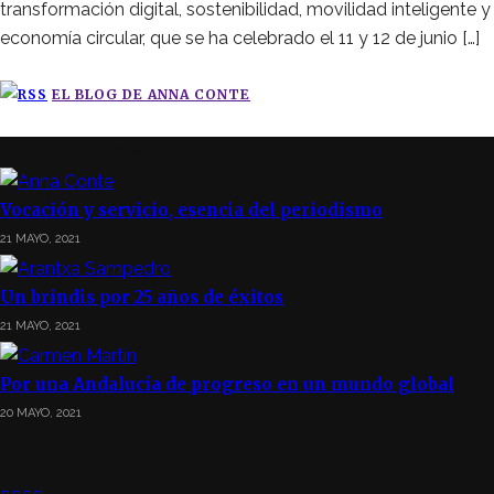
transformación digital, sostenibilidad, movilidad inteligente y
economía circular, que se ha celebrado el 11 y 12 de junio […]
EL BLOG DE ANNA CONTE
ÚLTIMAS NOTICIAS
Vocación y servicio, esencia del periodismo
21 MAYO, 2021
Un brindis por 25 años de éxitos
21 MAYO, 2021
Por una Andalucía de progreso en un mundo global
20 MAYO, 2021
SÍGUENOS