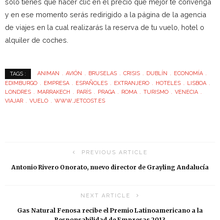
sólo tienes que hacer clic en el precio que mejor te convenga
y en ese momento serás redirigido a la página de la agencia
de viajes en la cual realizarás la reserva de tu vuelo, hotel o
alquiler de coches.
ANIMAN
AVIÓN
BRUSELAS
CRISIS
DUBLÍN
ECONOMÍA
TAGS :
EDIMBURGO
EMPRESA
ESPAÑOLES
EXTRANJERO
HOTELES
LISBOA
LONDRES
MARRAKECH
PARÍS
PRAGA
ROMA
TURISMO
VENECIA
VIAJAR
VUELO
WWW.JETCOST.ES
PREVIOUS ARTICLE
Antonio Rivero Onorato, nuevo director de Grayling Andalucía
NEXT ARTICLE
Gas Natural Fenosa recibe el Premio Latinoamericano a la
Responsabilidad de Empresas 2013