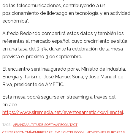
de las telecomunicaciones, contribuyendo a un
posicionamiento de liderazgo en tecnología y en actividad
económica”.
Alfredo Redondo compartirá estos datos y también los
referentes al mercado español, cuyo crecimiento se sitúa
en una tasa del 3,9%, durante la celebración de la mesa
prevista el próximo 3 de septiembre.
El encuentro será inaugurado por el Ministro de Industria,
Energía y Turismo, José Manuel Soria, y José Manuel de
Riva, presidente de AMETIC.
Esta mesa podrá seguirse en streaming a través del
enlace
https://www.siremedia.net/eventosametic/xxviiienctel
.
TAGS :
AFIANZA
ALTITUDE SOFTWARE
CONTACT
CENTER
ECONOMÍA
EMPRESA
RELEVANCIA
TELECOMUNICACIONES EUROPEAS