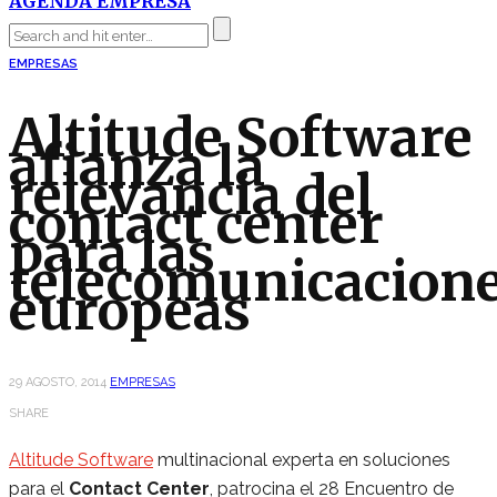
AGENDA EMPRESA
EMPRESAS
Altitude Software
afianza la
relevancia del
contact center
para las
telecomunicacion
europeas
29 AGOSTO, 2014
EMPRESAS
SHARE
Altitude Software
multinacional experta en soluciones
para el
Contact Center
, patrocina el 28 Encuentro de