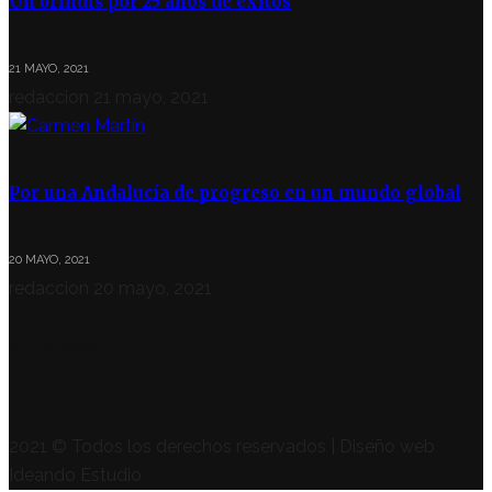
Un brindis por 25 años de éxitos
21 MAYO, 2021
redaccion
21 mayo, 2021
Por una Andalucía de progreso en un mundo global
20 MAYO, 2021
redaccion
20 mayo, 2021
SÍGUENOS
2021 © Todos los derechos reservados | Diseño web
Ideando Estudio