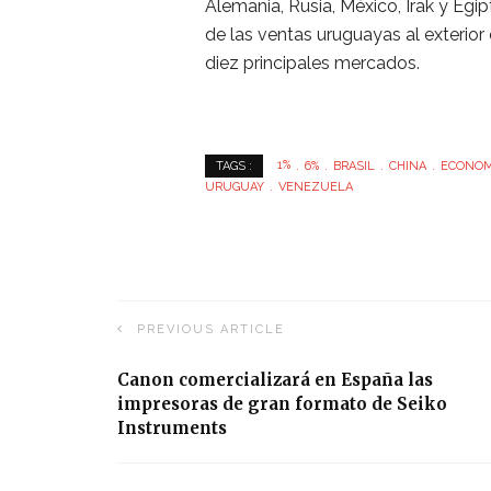
Alemania, Rusia, México, Irak y Egipto
de las ventas uruguayas al exterio
diez principales mercados.
1%
6%
BRASIL
CHINA
ECONOM
TAGS :
URUGUAY
VENEZUELA
PREVIOUS ARTICLE
Canon comercializará en España las
impresoras de gran formato de Seiko
Instruments