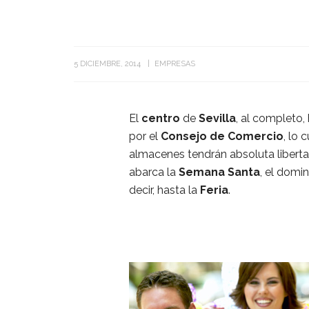
5 DICIEMBRE, 2014
EMPRESAS
El
centro
de
Sevilla
, al completo,
por el
Consejo de Comercio
, lo 
almacenes tendrán absoluta liberta
abarca la
Semana Santa
, el domi
decir, hasta la
Feria
.