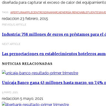
diseñada para capturar el exceso de calor del equipamiento i
TAGS :
APERTURA
APPLE
CENTROS
DINAMARCA
ENERGÍA RENOVABLE
FUENTES
INV
redaccion
23 febrero, 2015
PREVIOUS ARTICLE
Industria: 758 millones de euros en préstamos para el 
NEXT ARTICLE
Las pernoctaciones en establecimientos hoteleros au
NOTICIAS RELACIONADAS
Unicaja Banco gana 43 millones hasta marzo, un 7,4%
5 MAYO, 2021
redaccion
5 mayo, 2021