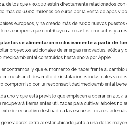
a, de los que 530.000 están directamente relacionados con e
ido más de 6.600 millones de euros por la venta de apps y po
países europeos, y ha creado más de 2.000 nuevos puestos d
res europeos que contribuyen a crear los productos y a res
plantas se alimentarán exclusivamente a partir de fue
llar proyectos adicionales de energías renovables, eólica y d
o medioambiental construidos hasta ahora por Apple.
encontramos, y que el momento de hacer frente al cambio cli
r impulsar el desarrollo de instalaciones industriales verdes
ro compromiso con la responsabilidad medioambiental benefic
a uno y que está previsto que empiecen a operar en 2017, ap
 recuperará tierras antes utilizadas para cultivar árboles no
o exterior educativo destinado a las escuelas locales, adem
 generadores extra al estar ubicado junto a una de las mayor