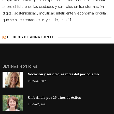
empresas tecnológicas y expertos internacionales para debatir
sobre el futuro de las ciudades y sus retos en transformación
digital, sostenibilidad, movilidad inteligente y economía circular,
que se ha celebrado el 11 y 12 de junio […]
EL BLOG DE ANNA CONTE
ÚLTIMAS NOTICIAS
Vocación y servicio, esencia del periodismo
21 MAYO, 2021
Un brindis por 25 años de éxitos
21 MAYO, 2021