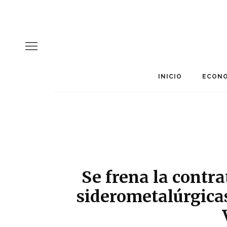
INICIO
ECONO
Se frena la contr
siderometalúrgicas