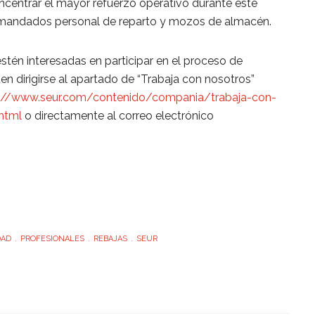
centrar el mayor refuerzo operativo durante este
demandados personal de reparto y mozos de almacén.
stén interesadas en participar en el proceso de
n dirigirse al apartado de “Trabaja con nosotros”
://www.seur.com/contenido/compania/trabaja-con-
html
o directamente al correo electrónico
DAD
PROFESIONALES
REBAJAS
SEUR