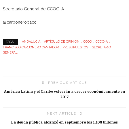
Secretario General de CCOO-A
@carboneropaco
ANDALUCÍA
ARTÍCULO DE OPINIÓN
CCOO
CCOO-A
TAGS :
FRANCISCO CARBONERO CANTADOR
PRESUPUESTOS
SECRETARIO
GENERAL
PREVIOUS ARTICLE
América Latina y el Caribe volverán a crecer económicamente en
2017
NEXT ARTICLE
La deuda pública alcanzó en septiembre los 1.108 billones