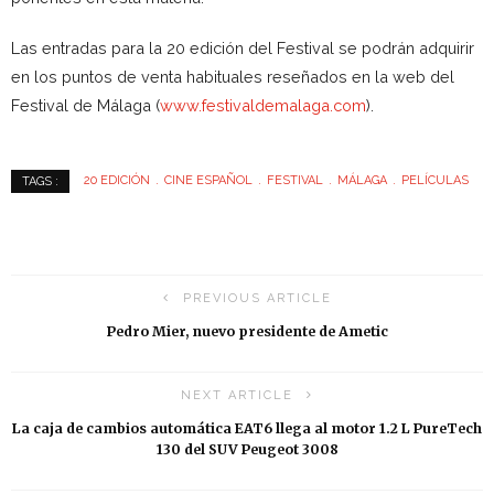
Las entradas para la 20 edición del Festival se podrán adquirir
en los puntos de venta habituales reseñados en la web del
Festival de Málaga (
www.festivaldemalaga.com
).
20 EDICIÓN
CINE ESPAÑOL
FESTIVAL
MÁLAGA
PELÍCULAS
TAGS :
PREVIOUS ARTICLE
Pedro Mier, nuevo presidente de Ametic
NEXT ARTICLE
La caja de cambios automática EAT6 llega al motor 1.2 L PureTech
130 del SUV Peugeot 3008