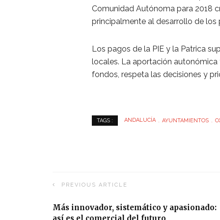
Comunidad Autónoma para 2018 crec
principalmente al desarrollo de los
Los pagos de la PIE y la Patrica sup
locales. La aportación autonómica t
fondos, respeta las decisiones y pr
ANDALUCÍA
AYUNTAMIENTOS
C
TAGS :
PREVIOUS ARTICLE
Más innovador, sistemático y apasionado:
así es el comercial del futuro