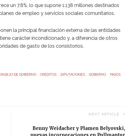
e un 7,8%, lo que supone 1.138 millones destinados
 planes de empleo y servicios sociales comunitarios.
onen la principal financiación externa de las entidades
iene carácter incondicionado y, a diferencia de otros
ioridades de gasto de los consistorios.
ONSEJO DE GOBIERNO
CRÉDITOS
DIPUTACIONES
GOBIERNO
PAGOS
NEXT ARTICLE
Benny Weidacher y Plamen Belyovski,
nuevas incorporaciones en Pullmantur