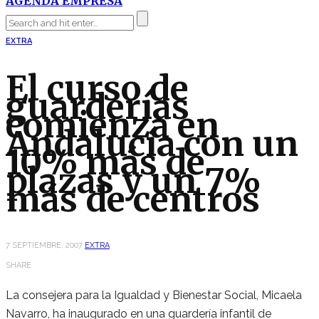
AGENDA EMPRESA
EXTRA
El curso de
guarderías
comienza en
Andalucía con un
10% más de
plazas y un 7%
más de centros
7 SEPTIEMBRE, 2007
EXTRA
SHARE
La consejera para la Igualdad y Bienestar Social, Micaela
Navarro, ha inaugurado en una guardería infantil de