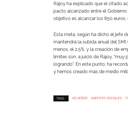
Rajoy ha explicado que el citado a
pacto alcanzado entre el Gobierno y
objetivo es alcanzar los 850 euros,
Esta meta, según ha dicho el jefe de
mantendrá la subida anual del SMI 
menos, el 2,5%, y la creación de e
límites son, a juicio de Rajoy, “m
logrando”. En este punto, ha reco
y hemos creado más de medio milló
ACUERDO
AGENTES SOCIALES
F
TAGS :