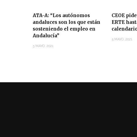
ATA-A: “Los autónomos
CEOE pide
andaluces son los que están
ERTE hasta
sosteniendo el empleo en
calendari
Andalucía”
5 MAYO, 2021
5 MAYO, 2021