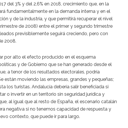
017 del 3% y del 2,6% en 2018, crecimiento que, en la
yará fundamentalmente en la demanda interna y en el
n y de la industria, y que permitirá recuperar el nivel
 trimestre de 2008) entre el primer y segundo trimestre
eados previsiblemente seguirá creciendo, pero con
de 2008.
 por alto el efecto producido en el esquema
olíticas y de Gobierno que se han generado desde el
, a tenor de los resultados electorales, podría
Se están moviendo las empresas, grandes y pequeñas;
ta los turistas. Andalucía debería salir beneficiada si
r o invertir en un territorio sin seguridad jurídica y
que, al igual que al resto de España, el escenario catalán
ra negativa si no tenemos capacidad de respuesta y
uevo contexto, que puede ir para largo.