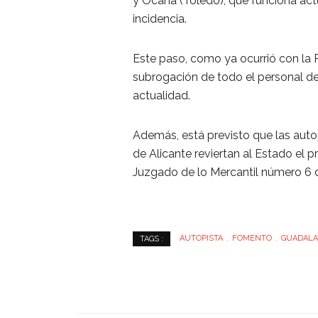
y Ocaña (Toledo), que funciona act
incidencia.
Este paso, como ya ocurrió con la R-
subrogación de todo el personal de
actualidad.
Además, está previsto que las auto
de Alicante reviertan al Estado el 
Juzgado de lo Mercantil número 6 
AUTOPISTA
FOMENTO
GUADALA
TAGS :