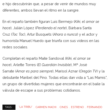
e hijo descubrirán que, a pesar de venir de mundos muy
diferentes, ambos llevan el ritmo en la sangre.
En el reparto también figuran Luis Bermejo (
Kiki, el amor se
hace
), Julián López (
Perdiendo el norte
), Bárbara Santa
Cruz (
Toc Toc
), Artur Busquets (
Ahora o nunca
) y el actor y
humorista Manuel Huedo que triunfa con sus videos en las
redes sociales.
Completan el reparto Maite Sandoval (
Kiki, el amor se
hace
), Arlette Torres (
El Guardián Invisible
), Mª José
Sarrate (
Amar es para siempre
), Marisol Aznar (
Oregón TV
) y la
debutante Maribel del Pino. Todas ellas dan vida a “Las Mamis”,
un grupo de divertidas mujeres que encontrarán en el baile la
válvula de escape a sus problemas cotidianos.
'LA TRIBU'
CARMEN MACHI
CINES
ESTRENO
FERNANDO
TAGS :