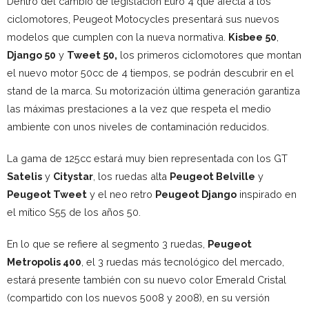
Dentro del cambio de legislación Euro 4 que afecta a los
ciclomotores, Peugeot Motocycles presentará sus nuevos
modelos que cumplen con la nueva normativa.
Kisbee 50
,
Django 50
y
Tweet 50,
los primeros ciclomotores que montan
el nuevo motor 50cc de 4 tiempos, se podrán descubrir en el
stand de la marca. Su motorización última generación garantiza
las máximas prestaciones a la vez que respeta el medio
ambiente con unos niveles de contaminación reducidos.
La gama de 125cc estará muy bien representada con los GT
Satelis
y
Citystar
, los ruedas alta
Peugeot Belville
y
Peugeot Tweet
y el neo retro
Peugeot Django
inspirado en
el mítico S55 de los años 50.
En lo que se refiere al segmento 3 ruedas,
Peugeot
Metropolis 400
, el 3 ruedas más tecnológico del mercado,
estará presente también con su nuevo color Emerald Cristal
(compartido con los nuevos 5008 y 2008), en su versión