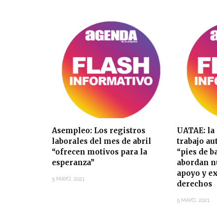
Asempleo: Los registros
UATAE: la
laborales del mes de abril
trabajo a
“ofrecen motivos para la
“pies de b
esperanza”
abordan n
apoyo y e
5 MAYO, 2021
derechos
5 MAYO, 2021