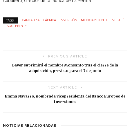
Caballero, director de la fábrica de La Penilla.
CANTABRIA
FÁBRICA
INVERSIÓN
MEDIOAMBIENTE
NESTLÉ
TAGS :
SOSTENIBLE
PREVIOUS ARTICLE
Bayer suprimirá el nombre Monsanto tras el cierre de la
adquisición, previsto para el 7 de junio
NEXT ARTICLE
Emma Navarro, nombrada vicepresidenta del Banco Europeo de
Inversiones
NOTICIAS RELACIONADAS