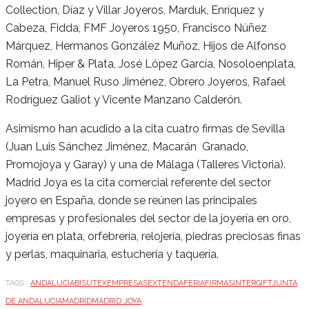
Collection, Díaz y Villar Joyeros, Marduk, Enríquez y
Cabeza, Fidda, FMF Joyeros 1950, Francisco Núñez
Márquez, Hermanos González Muñoz, Hijos de Alfonso
Román, Hiper & Plata, José López García, Nosoloenplata,
La Petra, Manuel Ruso Jiménez, Obrero Joyeros, Rafael
Rodríguez Galiot y Vicente Manzano Calderón.
Asimismo han acudido a la cita cuatro firmas de Sevilla
(Juan Luis Sánchez Jiménez, Macarán Granado,
Promojoya y Garay) y una de Málaga (Talleres Victoria).
Madrid Joya es la cita comercial referente del sector
joyero en España, donde se reúnen las principales
empresas y profesionales del sector de la joyería en oro,
joyería en plata, orfebrería, relojería, piedras preciosas finas
y perlas, maquinaria, estuchería y taquería.
TAGS :
ANDALUCÍA
BISUTEX
EMPRESAS
EXTENDA
FERIA
FIRMAS
INTERGIFT
JUNTA
DE ANDALUCIA
MADRID
MADRID JOYA