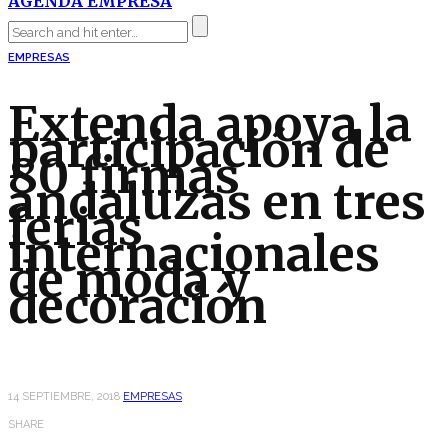
AGENDA EMPRESA
EMPRESAS
Extenda apoya la
participación de
80 firmas
andaluzas en tres
ferias
internacionales
de moda y
decoración
14 SEPTIEMBRE, 2018
EMPRESAS
SHARE