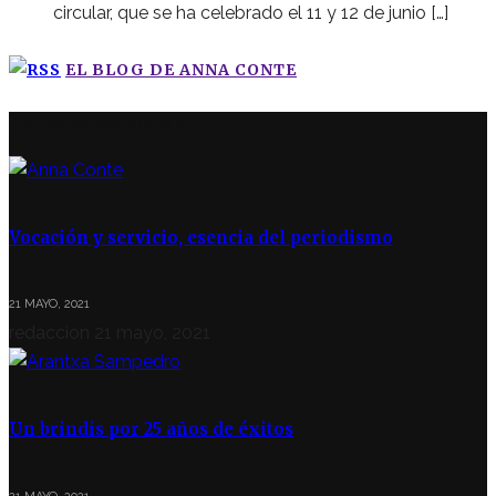
circular, que se ha celebrado el 11 y 12 de junio […]
EL BLOG DE ANNA CONTE
ÚLTIMAS NOTICIAS
Vocación y servicio, esencia del periodismo
21 MAYO, 2021
redaccion
21 mayo, 2021
Un brindis por 25 años de éxitos