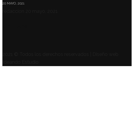
20 MAYO, 2021
redaccion
20 mayo, 2021
SÍGUENOS
2021 © Todos los derechos reservados | Diseño web
Ideando Estudio