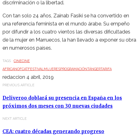
discriminación o la libertad.
Con tan solo 24 años, Zainab Fasiki se ha convertido en
una referencia feminista en el mundo árabe. Su empeño
por difundir a los cuatro vientos las diversas dificultades
de la mujer en Marruecos, la han llevado a exponer su obra
en numerosos países.
TAGS :
CINE
CINE
AFRICANO
FCAT
FESTIVAL
MUJERES
PROGRAMACIÓN
TÁNGER
TARIFA
redaccion
4 abril, 2019
PREVIOUS ARTICLE
Deliveroo doblará su presencia en España en los
próximos dos meses con 30 nuevas ciudades
NEXT ARTICLE
CEA: cuatro décadas generando progreso