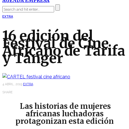
AGENDA EMPRESA
EXTRA
16 edición del
Festival de Cine
Africano de Tarifa
y Tánger
4 ABRIL, 2019
EXTRA
SHARE
Las historias de mujeres
africanas luchadoras
protagonizan esta edición