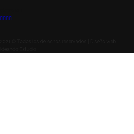
SÍGUENOS
2021 © Todos los derechos reservados | Diseño web
Ideando Estudio