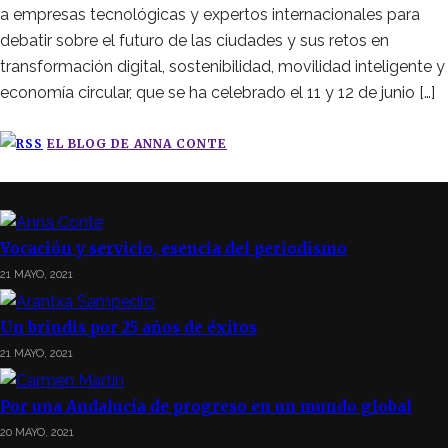
a empresas tecnológicas y expertos internacionales para
debatir sobre el futuro de las ciudades y sus retos en
transformación digital, sostenibilidad, movilidad inteligente y
economía circular, que se ha celebrado el 11 y 12 de junio […]
EL BLOG DE ANNA CONTE
ÚLTIMAS NOTICIAS
Vocación y servicio, esencia del periodismo
21 MAYO, 2021
Un brindis por 25 años de éxitos
21 MAYO, 2021
Por una Andalucía de progreso en un mundo global
20 MAYO, 2021