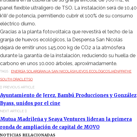
panel flexible ultraligero de TSO. La instalación será de 10,40
kW de potencia, permitiendo cubrir el 100% de su consumo
eléctrico diurno.
Gracias a la planta fotovoltaica que revestirá el techo de la
granja de huevos ecológicos, la Despensa San Nicolás
dejará de emitir unos 145.000 kg de CO2 a la atmósfera
durante la garantía de la instalación, reduciendo su huella de
carbono en unos 10.000 árboles, aproximadamente.
TAGS :
ENERGÍA SOLAR
GRANJA SAN NICOLÁS
HUEVOS ECOLÓGICOS
JAÉN
PPA
THE
SOUTH ORACLE
TSO
PREVIOUS ARTICLE
Ayuntamiento de Jerez, Bambú Producciones y González
Byass, unidos por el cine
NEXT ARTICLE
Mutua Madrileña y Seaya Ventures lideran la primera
ronda de ampliación de capital de MOVO
NOTICIAS RELACIONADAS