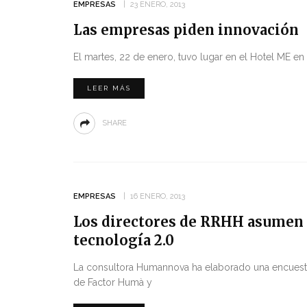
EMPRESAS
23 ENERO, 2013
Las empresas piden innovación
El martes, 22 de enero, tuvo lugar en el Hotel ME en 
LEER MÁS
SHARE
EMPRESAS
16 ENERO, 2013
Los directores de RRHH asumen e
tecnología 2.0
La consultora Humannova ha elaborado una encuest
de Factor Humà y