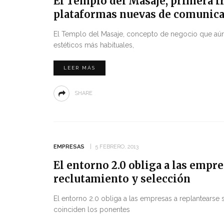
El Templo del Masaje, primera fr
plataformas nuevas de comunica
El Templo del Masaje, concepto de negocio que aúna 
estéticos más habituales,
LEER MÁS
SHARE
EMPRESAS
5 FEBRERO, 2013
El entorno 2.0 obliga a las empre
reclutamiento y selección
El entorno 2.0 obliga a las empresas a replantearse 
coinciden los ponentes