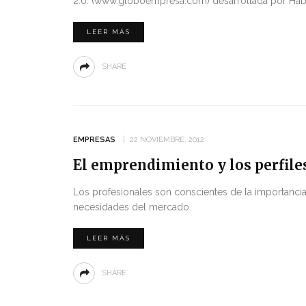
2.0. (www.globoempresa.com) desarrollada por Ha
LEER MÁS
SHARE
EMPRESAS
22 NOVIEMBRE, 2012
El emprendimiento y los perfiles
Los profesionales son conscientes de la importancia
necesidades del mercado.
LEER MÁS
SHARE