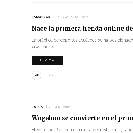
EMPRESAS
12 NOVIEMBRE, 2012
Nace la primera tienda online de
La práctica de deportes acuáticos se ha posiciona
crecimiento.
LEER MÁS
SHARE
EXTRA
4 JULIO, 2012
Wogaboo se convierte en el prim
Elegir específicamente la mesa del restaurante, saber