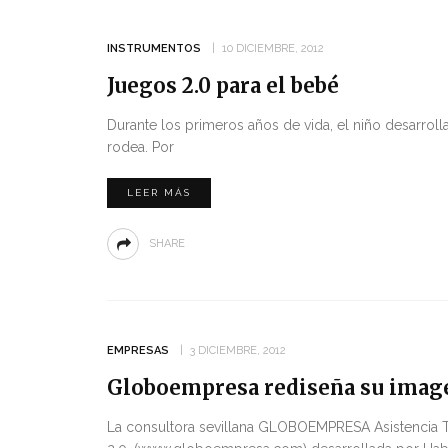
INSTRUMENTOS
10 DICIEMBRE, 2012
Juegos 2.0 para el bebé
Durante los primeros años de vida, el niño desarrol
rodea. Por
LEER MÁS
SHARE
EMPRESAS
3 DICIEMBRE, 2012
Globoempresa rediseña su imagen
La consultora sevillana GLOBOEMPRESA Asistencia T