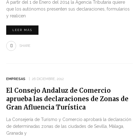
A partir del 1 de Enero del 2014 la Agencia Tributaria quiere
que los autónomos presenten sus declaraciones, formularios
y realicen
LEER MÁS
SHARE
EMPRESAS
26 DICIEMBRE, 2012
El Consejo Andaluz de Comercio
aprueba las declaraciones de Zonas de
Gran Afluencia Turística
La Consejería de Turismo y Comercio aprobará la declaración
de determinadas zonas de las ciudades de Sevilla, Málaga,
Granada y