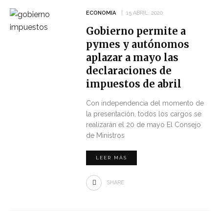
ECONOMIA
15 ABRIL, 2020
Gobierno permite a
pymes y autónomos
aplazar a mayo las
declaraciones de
impuestos de abril
Con independencia del momento de
la presentación, todos los cargos se
realizarán el 20 de mayo El Consejo
de Ministros
LEER MÁS
SHARE