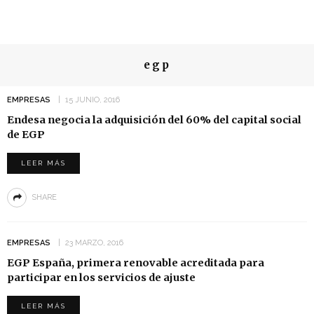
egp
EMPRESAS
15 JUNIO, 2016
Endesa negocia la adquisición del 60% del capital social
de EGP
LEER MÁS
SHARE
EMPRESAS
23 MARZO, 2016
EGP España, primera renovable acreditada para
participar en los servicios de ajuste
LEER MÁS