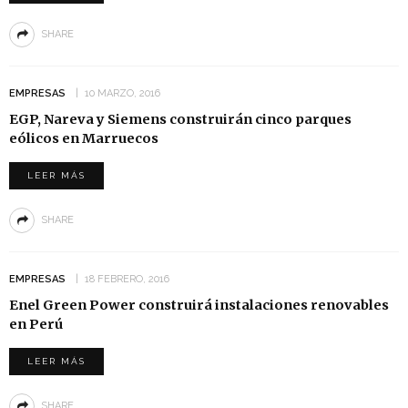
SHARE
EMPRESAS
10 MARZO, 2016
EGP, Nareva y Siemens construirán cinco parques
eólicos en Marruecos
LEER MÁS
SHARE
EMPRESAS
18 FEBRERO, 2016
Enel Green Power construirá instalaciones renovables
en Perú
LEER MÁS
SHARE