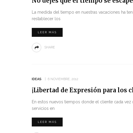
No dejes que el tiempo se escape
La medida del tiempo en nuestras vacaciones ha tenid
restablecer los
LEER MÁS
SHARE
IDEAS
6 NOVIEMBRE, 2012
¡Libertad de Expresión para los c
En estos nuevos tiempos donde el cliente cada vez 
servicios en
LEER MÁS