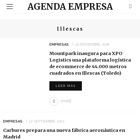
AGENDA EMPRESA
Illescas
EMPRESAS
20 NOVIEMBRE, 2018
Mountpark inaugura para XPO
Logistics una plataforma logística
de ecommerce de 44.000 metros
cuadrados en Illescas (Toledo)
LEER MÁS
SHARE
EMPRESAS
22 SEPTIEMBRE, 2017
Carbures prepara una nueva fábrica aeronáutica en
Madrid