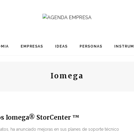
MIA
EMPRESAS
IDEAS
PERSONAS
INSTRU
Iomega
 los Iomega® StorCenter ™
datos, ha anunciado mejoras en sus planes de soporte técnico