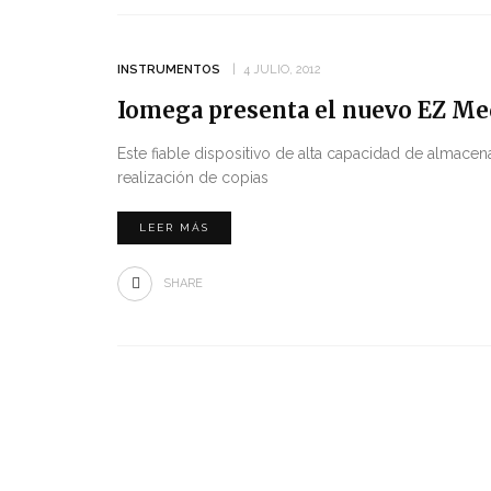
INSTRUMENTOS
4 JULIO, 2012
Iomega presenta el nuevo EZ Me
Este fiable dispositivo de alta capacidad de almace
realización de copias
LEER MÁS
SHARE