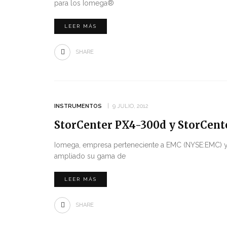
para los Iomega®
LEER MÁS
SHARE
INSTRUMENTOS
9 JULIO, 2012
StorCenter PX4-300d y StorCent
Iomega, empresa perteneciente a EMC (NYSE:EMC) y 
ampliado su gama de
LEER MÁS
SHARE