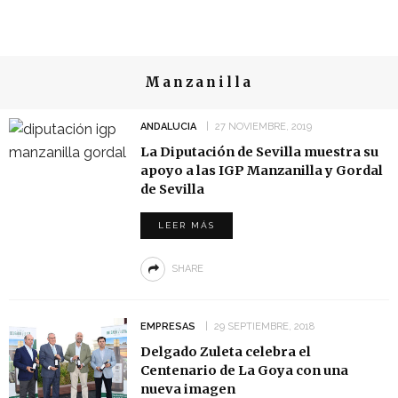
Manzanilla
ANDALUCIA
27 NOVIEMBRE, 2019
La Diputación de Sevilla muestra su
apoyo a las IGP Manzanilla y Gordal
de Sevilla
LEER MÁS
SHARE
EMPRESAS
29 SEPTIEMBRE, 2018
Delgado Zuleta celebra el
Centenario de La Goya con una
nueva imagen