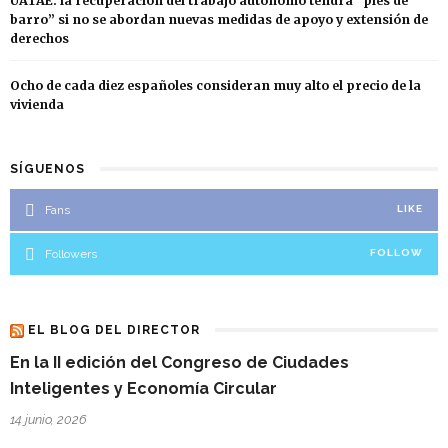
UATAE: la recuperación del trabajo autónomo tendrá “pies de
barro” si no se abordan nuevas medidas de apoyo y extensión de
derechos
Ocho de cada diez españoles consideran muy alto el precio de la
vivienda
SÍGUENOS
Fans
LIKE
Followers
FOLLOW
EL BLOG DEL DIRECTOR
En la II edición del Congreso de Ciudades
Inteligentes y Economía Circular
14 junio, 2026