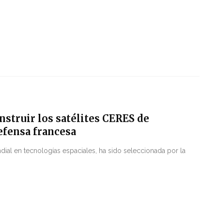
nstruir los satélites CERES de
defensa francesa
al en tecnologías espaciales, ha sido seleccionada por la