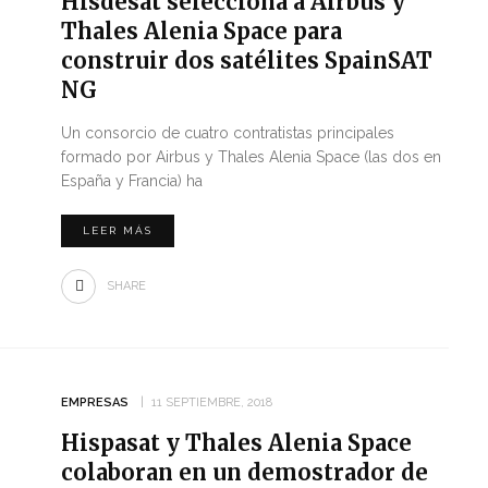
Hisdesat selecciona a Airbus y
Thales Alenia Space para
construir dos satélites SpainSAT
NG
Un consorcio de cuatro contratistas principales
formado por Airbus y Thales Alenia Space (las dos en
España y Francia) ha
LEER MÁS
SHARE
EMPRESAS
11 SEPTIEMBRE, 2018
Hispasat y Thales Alenia Space
colaboran en un demostrador de