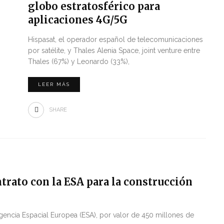
globo estratosférico para
aplicaciones 4G/5G
Hispasat, el operador español de telecomunicaciones
por satélite, y Thales Alenia Space, joint venture entre
Thales (67%) y Leonardo (33%),
LEER MÁS
SHARE
trato con la ESA para la construcción
gencia Espacial Europea (ESA), por valor de 450 millones de