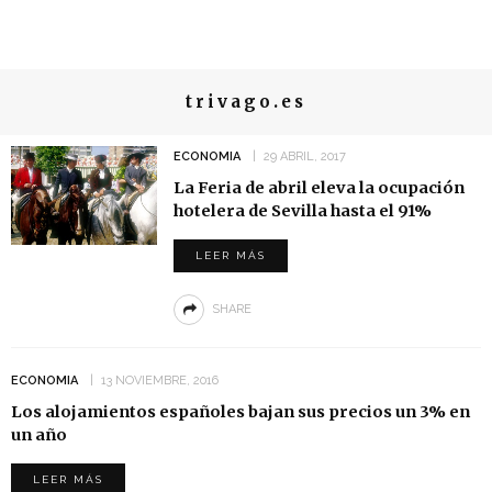
trivago.es
ECONOMIA
29 ABRIL, 2017
La Feria de abril eleva la ocupación
hotelera de Sevilla hasta el 91%
LEER MÁS
SHARE
ECONOMIA
13 NOVIEMBRE, 2016
Los alojamientos españoles bajan sus precios un 3% en
un año
LEER MÁS