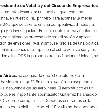
residente de Velatia y del Círculo de Empresarios
a urgente desarrollar una política que tenga por
strial en nuestro PIB, primero para alcanzar la media
n 20% que se asiente en una competitividad industrial
gía y la investigación”. En este contexto -ha añadido- es
d, consolidar los procesos de smartización y aplicar
ión de emisiones. “Así mismo, se precisa de una política
dministraciones que impulsen el esfuerzo inversor y las
ndan a los ODS impulsados por las Naciones Unidas”, ha
e Airbus,
ha asegurado que “el desplome de la
 ha sido de un 90%”. En esta situación, ha asegurado,
la insolvencia de las aerolíneas. El aeronáutico es un
 lo que es importante apuntalarlo”. Gutiérrez ha añadido
o ADN como compañía (…). Debemos centrarnos en la
tibles, la digitalización, etc.” Por último, ha apostado