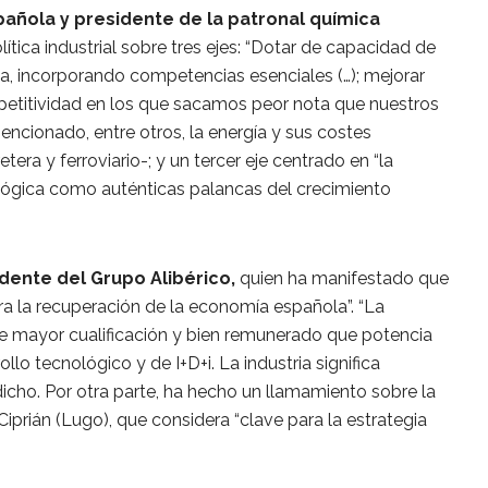
pañola y presidente de la patronal química
ítica industrial sobre tres ejes: “Dotar de capacidad de
ia, incorporando competencias esenciales (…); mejorar
etitividad en los que sacamos peor nota que nuestros
mencionado, entre otros, la energía y sus costes
tera y ferroviario-; y un tercer eje centrado en “la
ológica como auténticas palancas del crecimiento
dente del Grupo Alibérico,
quien ha manifestado que
ara la recuperación de la economía española”. “La
 de mayor cualificación y bien remunerado que potencia
llo tecnológico y de I+D+i. La industria significa
 dicho. Por otra parte, ha hecho un llamamiento sobre la
Ciprián (Lugo), que considera “clave para la estrategia