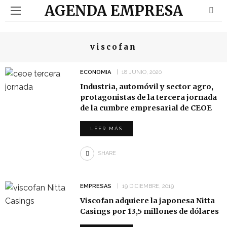
AGENDA EMPRESA
viscofan
ECONOMIA
18 JUNIO, 2020
Industria, automóvil y sector agro,
protagonistas de la tercera jornada
de la cumbre empresarial de CEOE
LEER MÁS
SHARE
EMPRESAS
19 DICIEMBRE, 2019
Viscofan adquiere la japonesa Nitta
Casings por 13,5 millones de dólares