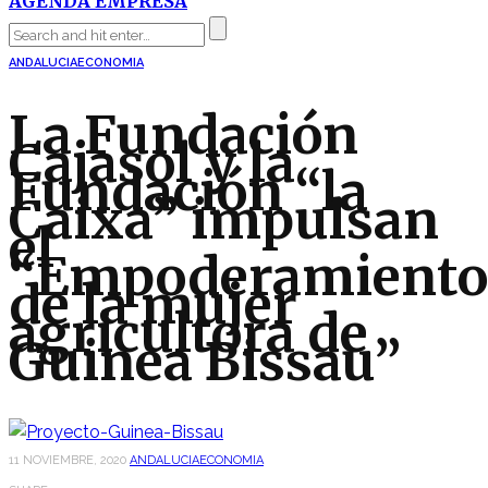
AGENDA EMPRESA
ANDALUCIA
ECONOMIA
La Fundación
Cajasol y la
Fundación “la
Caixa” impulsan
el
“Empoderamiento
de la mujer
agricultora de
Guinea Bissau”
11 NOVIEMBRE, 2020
ANDALUCIA
ECONOMIA