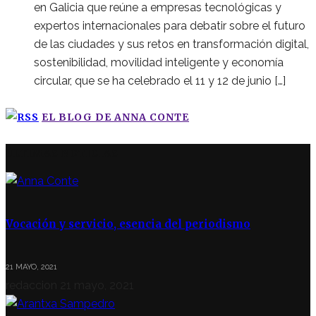
en Galicia que reúne a empresas tecnológicas y
expertos internacionales para debatir sobre el futuro
de las ciudades y sus retos en transformación digital,
sostenibilidad, movilidad inteligente y economía
circular, que se ha celebrado el 11 y 12 de junio […]
EL BLOG DE ANNA CONTE
ÚLTIMAS NOTICIAS
Vocación y servicio, esencia del periodismo
21 MAYO, 2021
redaccion
21 mayo, 2021