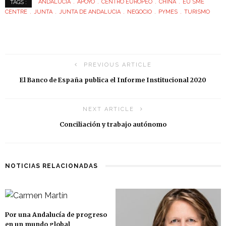
ANDALUCÍA
APOYO
CENTRO EUROPEO
CHINA
EU SME
TAGS :
CENTRE
JUNTA
JUNTA DE ANDALUCIA
NEGOCIO
PYMES
TURISMO
PREVIOUS ARTICLE
El Banco de España publica el Informe Institucional 2020
NEXT ARTICLE
Conciliación y trabajo autónomo
NOTICIAS RELACIONADAS
Por una Andalucía de progreso
en un mundo global