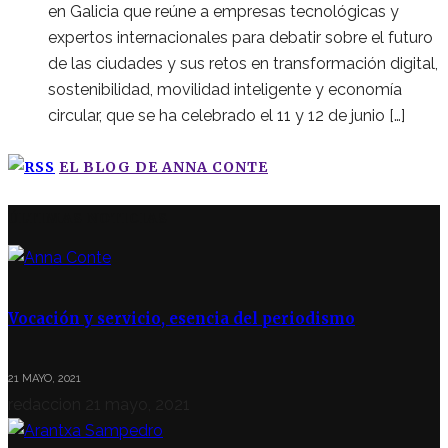
en Galicia que reúne a empresas tecnológicas y
expertos internacionales para debatir sobre el futuro
de las ciudades y sus retos en transformación digital,
sostenibilidad, movilidad inteligente y economía
circular, que se ha celebrado el 11 y 12 de junio […]
EL BLOG DE ANNA CONTE
ÚLTIMAS NOTICIAS
Vocación y servicio, esencia del periodismo
21 MAYO, 2021
redaccion
21 mayo, 2021