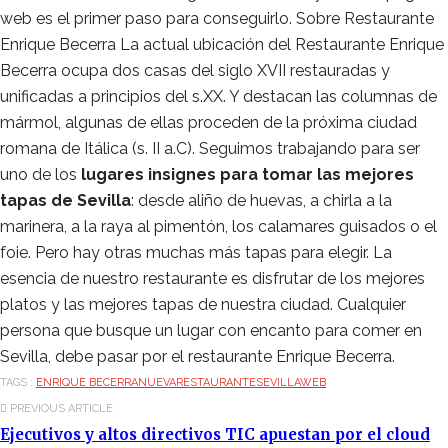
web es el primer paso para conseguirlo. Sobre Restaurante
Enrique Becerra La actual ubicación del Restaurante Enrique
Becerra ocupa dos casas del siglo XVII restauradas y
unificadas a principios del s.XX. Y destacan las columnas de
mármol, algunas de ellas proceden de la próxima ciudad
romana de Itálica (s. II a.C). Seguimos trabajando para ser
uno de los
lugares insignes para tomar las mejores
tapas de Sevilla
: desde aliño de huevas, a chirla a la
marinera, a la raya al pimentón, los calamares guisados o el
foie. Pero hay otras muchas más tapas para elegir. La
esencia de nuestro restaurante es disfrutar de los mejores
platos y las mejores tapas de nuestra ciudad. Cualquier
persona que busque un lugar con encanto para comer en
Sevilla, debe pasar por el restaurante Enrique Becerra.
TAGS :
ENRIQUE BECERRA
NUEVA
RESTAURANTE
SEVILLA
WEB
PREVIOUS ARTICLE
Ejecutivos y altos directivos TIC apuestan por el cloud