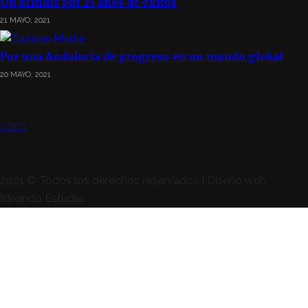
Un brindis por 25 años de éxitos
21 MAYO, 2021
Por una Andalucía de progreso en un mundo global
20 MAYO, 2021
SÍGUENOS
2021 © Todos los derechos reservados | Diseño web
Ideando Estudio