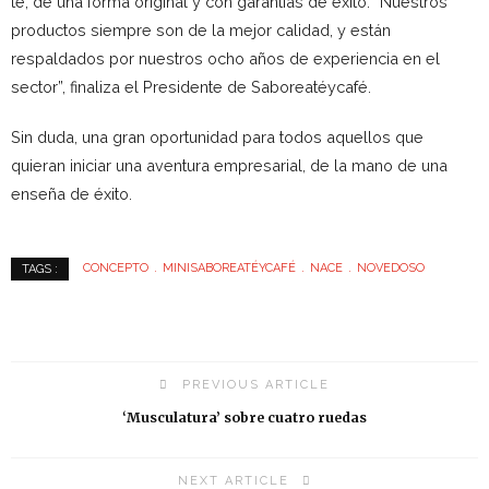
té, de una forma original y con garantías de éxito. “Nuestros
productos siempre son de la mejor calidad, y están
respaldados por nuestros ocho años de experiencia en el
sector”, finaliza el Presidente de Saboreatéycafé.
Sin duda, una gran oportunidad para todos aquellos que
quieran iniciar una aventura empresarial, de la mano de una
enseña de éxito.
CONCEPTO
MINISABOREATÉYCAFÉ
NACE
NOVEDOSO
TAGS :
PREVIOUS ARTICLE
‘Musculatura’ sobre cuatro ruedas
NEXT ARTICLE