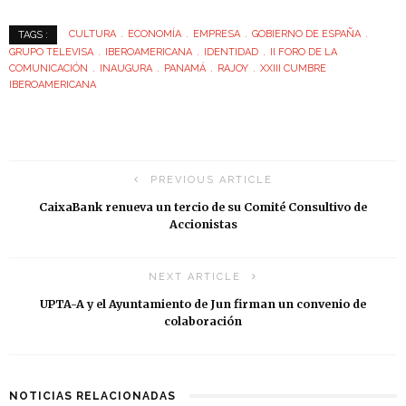
CULTURA
ECONOMÍA
EMPRESA
GOBIERNO DE ESPAÑA
TAGS :
GRUPO TELEVISA
IBEROAMERICANA
IDENTIDAD
II FORO DE LA
COMUNICACIÓN
INAUGURA
PANAMÁ
RAJOY
XXIII CUMBRE
IBEROAMERICANA
PREVIOUS ARTICLE
CaixaBank renueva un tercio de su Comité Consultivo de
Accionistas
NEXT ARTICLE
UPTA-A y el Ayuntamiento de Jun firman un convenio de
colaboración
NOTICIAS RELACIONADAS