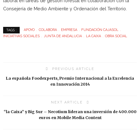
laboral en tareas de gestión forestal en colaboración con la
Consejería de Medio Ambiente y Ordenación del Territorio.
APOYO
COLABORA
EMPRESA
FUNDACIÓN CAJASOL
TAGS :
INICIATIVAS SOCIALES
JUNTA DE ANDALUCIA
LA CAIXA
OBRA SOCIAL
PREVIOUS ARTICLE
La española Foodexperts, Premio Internacional a la Excelencia
en Innovación 2014
NEXT ARTICLE
“la Caixa” y Big Sur – Necotium lideran una inversión de 400.000
euros en Mobile Media Content