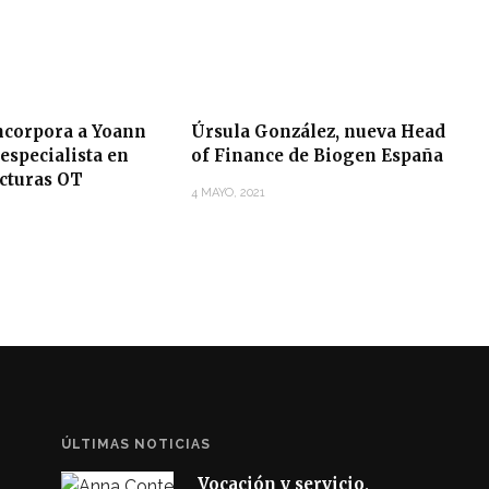
corpora a Yoann
Úrsula González, nueva Head
especialista en
of Finance de Biogen España
ucturas OT
4 MAYO, 2021
ÚLTIMAS NOTICIAS
Vocación y servicio,