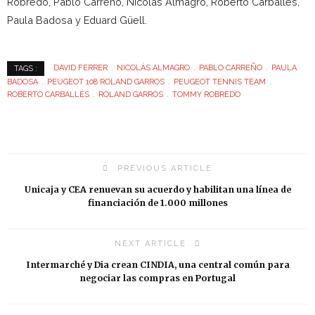
Robredo, Pablo Carreño, Nicolás Almagro, Roberto Carballés,
Paula Badosa y Eduard Güell.
DAVID FERRER
NICOLÁS ALMAGRO
PABLO CARREÑO
PAULA
TAGS :
BADOSA
PEUGEOT 108 ROLAND GARROS
PEUGEOT TENNIS TEAM
ROBERTO CARBALLÉS
ROLAND GARROS
TOMMY ROBREDO
PREVIOUS ARTICLE
Unicaja y CEA renuevan su acuerdo y habilitan una línea de
financiación de 1.000 millones
NEXT ARTICLE
Intermarché y Dia crean CINDIA, una central común para
negociar las compras en Portugal