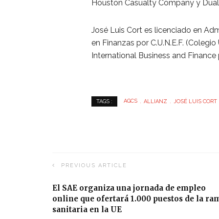
Houston Casualty Company y Dual 
José Luis Cort es licenciado en Ad
en Finanzas por C.U.N.E.F. (Colegio
International Business and Finance p
AGCS
ALLIANZ
JOSÉ LUIS CORT
TAGS :
PREVIOUS ARTICLE
El SAE organiza una jornada de empleo
online que ofertará 1.000 puestos de la ra
sanitaria en la UE