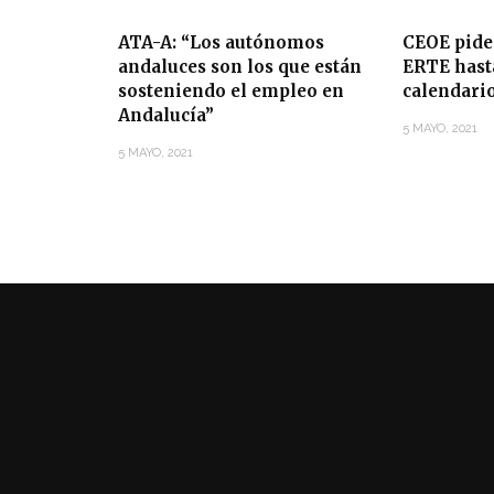
ATA-A: “Los autónomos
CEOE pide
andaluces son los que están
ERTE hasta
sosteniendo el empleo en
calendari
Andalucía”
5 MAYO, 2021
5 MAYO, 2021