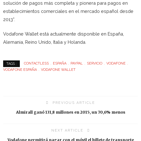
solución de pagos más completa y pionera para pagos en
establecimientos comerciales en el mercado español desde
2013”.
Vodafone Wallet está actualmente disponible en España,
Alemania, Reino Unido, Italia y Holanda.
CONTACTLESS
ESPAÑA
PAYPAL
SERVICIO
VODAFONE
TAGS :
VODAFONE ESPAÑA
VODAFONE WALLET
PREVIOUS ARTICLE
Almirall ganó 131,8 millones en 2015, un 70,6% menos
NEXT ARTICLE
Vodafone permitirá pagar con el móvil el billete de transporte