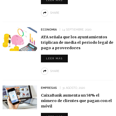
LEER MÁS
SHARE
ECONOMIA
14 SEPTIEMBRE, 2020
ATA señala que los ayuntamientos
triplican de media el periodo legal de
pago a proveedores
LEER MÁS
SHARE
EMPRESAS
31 AGOSTO, 2020
CaixaBank aumenta un 58% el
número de clientes que pagan con el
móvil