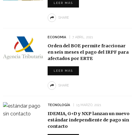
LEER MÁS
SHARE
ECONOMIA
7 ABRIL, 2021
Orden del BOE permite fraccionar
en seis meses el pago del IRPF para
afectados por ERTE
LEER MÁS
SHARE
TECNOLOGÍA
15 MARZO, 2021
IDEMIA, G+D y NXP lanzan un nuevo
estándar independiente de pago sin
contacto