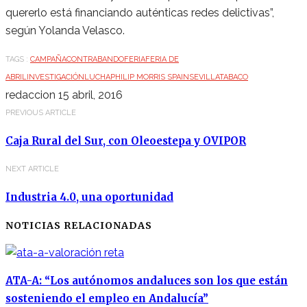
quererlo está financiando auténticas redes delictivas”,
según Yolanda Velasco.
TAGS :
CAMPAÑA
CONTRABANDO
FERIA
FERIA DE
ABRIL
INVESTIGACIÓN
LUCHA
PHILIP MORRIS SPAIN
SEVILLA
TABACO
redaccion
15 abril, 2016
PREVIOUS ARTICLE
Caja Rural del Sur, con Oleoestepa y OVIPOR
NEXT ARTICLE
Industria 4.0, una oportunidad
NOTICIAS RELACIONADAS
ATA-A: “Los autónomos andaluces son los que están
sosteniendo el empleo en Andalucía”