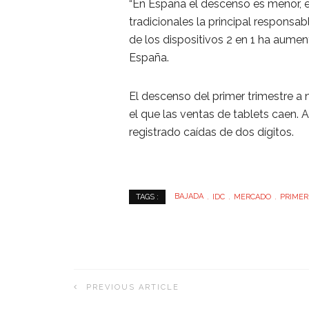
“En España el descenso es menor, en
tradicionales la principal responsa
de los dispositivos 2 en 1 ha aumen
España.
El descenso del primer trimestre a
el que las ventas de tablets caen. 
registrado caídas de dos dígitos.
BAJADA
IDC
MERCADO
PRIMER
TAGS :
PREVIOUS ARTICLE